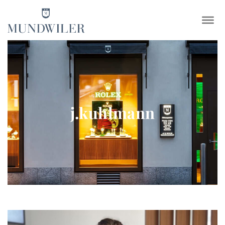
×
j.kuhlmann