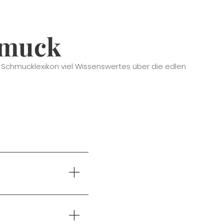
hmuck
m Schmucklexikon viel Wissenswertes über die edlen
n