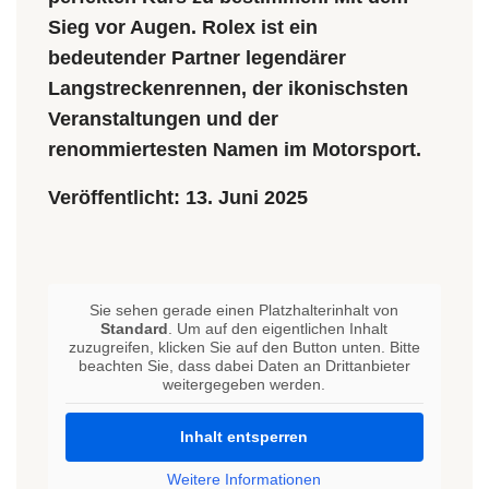
Wartung
Sieg vor Augen. Rolex ist ein
bedeutender Partner legendärer
Oyster Story
Langstreckenrennen, der ikonischsten
Rolex bei Mundwiler Juwelen
Veranstaltungen und der
renommiertesten Namen im Motorsport.
Kontaktieren Sie uns
Veröffentlicht: 13. Juni 2025
Sie sehen gerade einen Platzhalterinhalt von
Standard
. Um auf den eigentlichen Inhalt
zuzugreifen, klicken Sie auf den Button unten. Bitte
beachten Sie, dass dabei Daten an Drittanbieter
weitergegeben werden.
Inhalt entsperren
Weitere Informationen