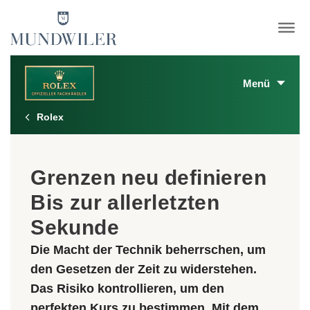
×
Menü
Rolex
Erfahren Sie mehr über Rolex
Grenzen neu definieren
Rolex Armbanduhren
Bis zur allerletzten
Rolex Accessoires
Sekunde
Neue Modelle 2026
Die Macht der Technik beherrschen, um
den Gesetzen der Zeit zu widerstehen.
Rolex Uhrmacherkunst
Das Risiko kontrollieren, um den
perfekten Kurs zu bestimmen. Mit dem