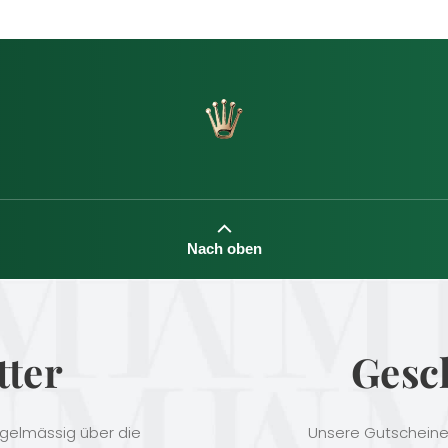
Nach oben
tter
Gesc
egelmässig über die
Unsere Gutscheine 