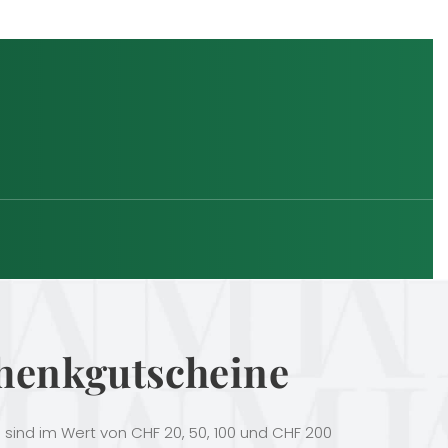
henkgutscheine
sind im Wert von CHF 20, 50, 100 und CHF 200