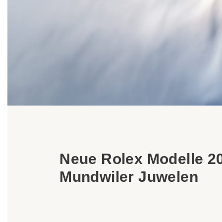
Neue Modelle 2026
Rolex Uhrmacherkunst
Wartung
Oyster Story
Rolex bei Mundwiler Juwelen
Kontaktieren Sie uns
Neue Rolex Modelle 2
Mundwiler Juwelen