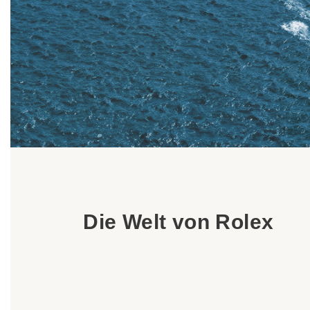
Neue Modelle 2026
Rolex Uhrmacherkunst
Wartung
Oyster Story
Rolex bei Mundwiler Juwelen
Kontaktieren Sie uns
Die Welt von Rolex