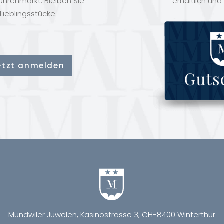
hrenmarkt. Bleiben Sie
erhältlich und
Lieblingsstücke.
Mundwiler Juwelen, Kasinostrasse 3, CH-8400 Winterthur