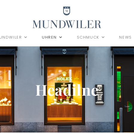
UNDWILER
UHREN
SCHMUCK
NEWS
Headilne