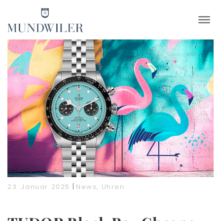
×
|
23. Januar 2025
News
,
Uhren