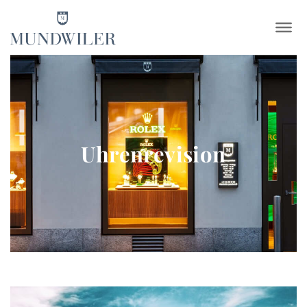
×
Uhrenrevision