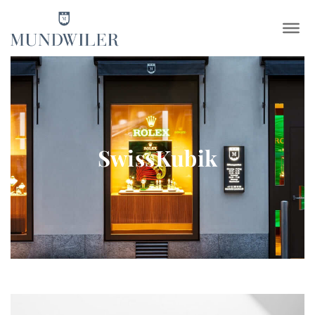
×
SwissKubik