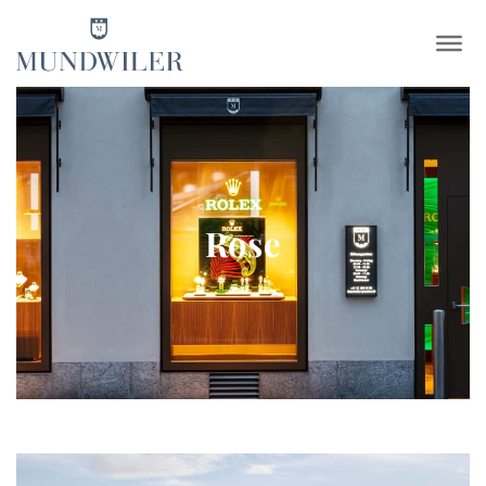
×
Rose