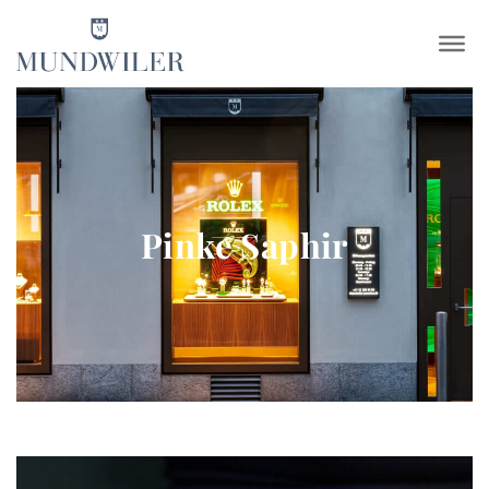
×
Pinke Saphir