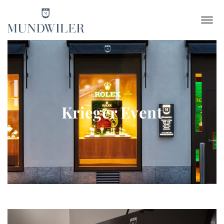
×
Krieger Event