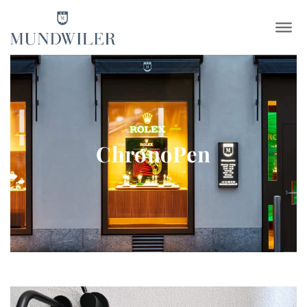
×
ChronoPen