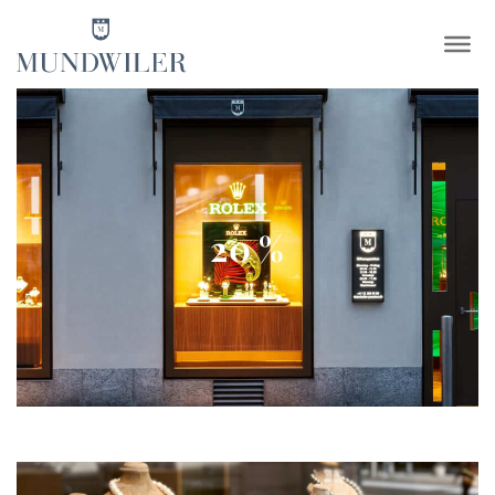
×
20 %