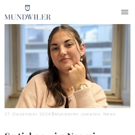
×
|
27. Dezember 2024
Mundwiler Juwelen
,
News