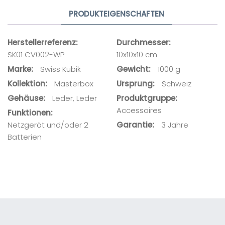
PRODUKTEIGENSCHAFTEN
Ihre E-Mail-Adresse
Herstellerreferenz
Durchmesser
SK01 CV002-WP
10x10x10 cm
Ihre Nachricht
Marke
Swiss Kubik
Gewicht
1000 g
Kollektion
Masterbox
Ursprung
Schweiz
Gehäuse
Leder, Leder
Produktgruppe
Accessoires
Funktionen
Netzgerät und/oder 2
Garantie
3 Jahre
Batterien