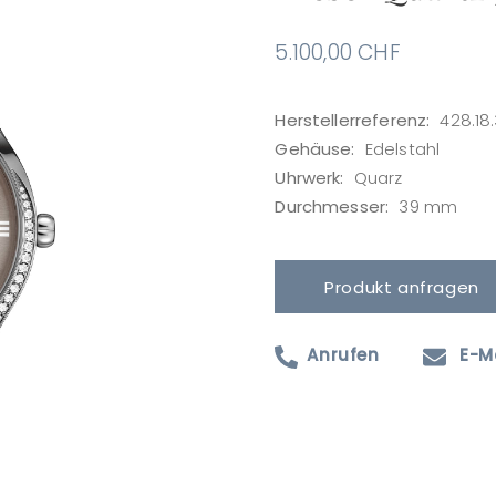
5.100,00
CHF
Herstellerreferenz:
428.18.
Gehäuse:
Edelstahl
Uhrwerk:
Quarz
Durchmesser:
39 mm
Produkt anfragen
Anrufen
E-M
Produktanfrage
Ihr Name