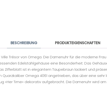
Ihre E-Mail-Adresse
Ihre Nachricht
BESCHREIBUNG
PRODUKTEIGENSCHAFTEN
 Ville Trésor von Omega. Die Damenuhr für die moderne Frau ze
r messenden Edelstahlgehäuse eine Besonderheit: Das Gehäuse 
 Zifferblatt ist in elegantem Taupebraun lackiert und präsent
nem Quarzkaliber Omega 4061 angetrieben, das über eine seh
ftzug «Her Time» dekorativ aufgebracht. Die Damenuhr wird