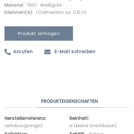
Material:
750/- Weißgold
Edelstein(e):
1 Diamanten ca. 0,10 ct.
Produkt anfragen
Anrufen
E-Mail schreiben
Produktanfrage
Ihr Name
PRODUKTEIGENSCHAFTEN
Ihre E-Mail-Adresse
Herstellerreferenz
Reinheit
verlobungsringe2
si (kleine Einschlüsse)
Ihre Nachricht