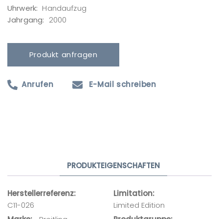
Uhrwerk:
Handaufzug
Jahrgang:
2000
Produkt anfragen
Anrufen
E-Mail schreiben
Produktanfrage
Ihr Name
PRODUKTEIGENSCHAFTEN
Ihre E-Mail-Adresse
Herstellerreferenz
Limitation
C11-026
Limited Edition
Ihre Nachricht