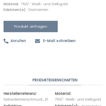
Material:
750/- Weiß- und Gelbgold
Edelstein(e):
Diamanten
Produkt anfragen
Anrufen
E-Mail schreiben
Produktanfrage
Ihr Name
PRODUKTEIGENSCHAFTEN
Ihre E-Mail-Adresse
Herstellerreferenz
Material
farbedelsteinschmuck_10
750/- Weiß- und Gelbgold
Ihre Nachricht