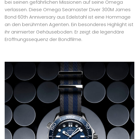
bei seinen gefährlichen Missionen auf seine Omega
verlassen. Diese Omega Seamaster Diver 300M James
Bond 60th Anniversary aus Edelstahl ist eine Hommage
an den berühmten Agenten. Ein besonderes Highlight ist
ihr animierter Gehäuseboden: Er zeigt die legendäre
Eröffnungssequenz der Bondfilme.