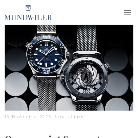
×
|
15. November 2023
News
,
Uhren