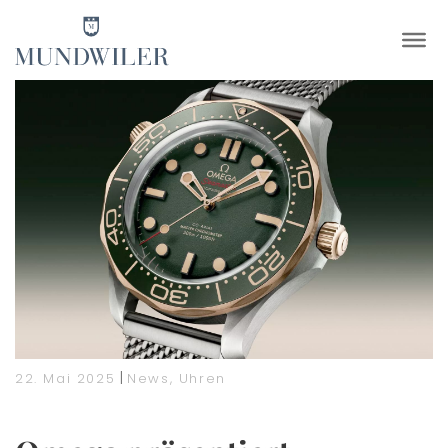
×
|
22. Mai 2025
News
,
Uhren