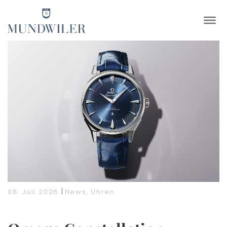
×
|
08. Juli 2026
News
,
Uhren