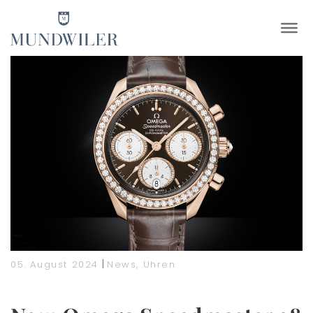
×
|
05. August 2024
News
,
Uhren