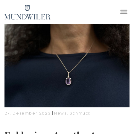
×
|
27. Dezember 2023
News
,
Schmuck