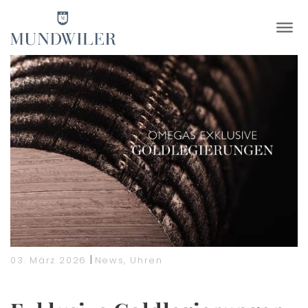
×
|
03. März 2026
News
,
Uhren