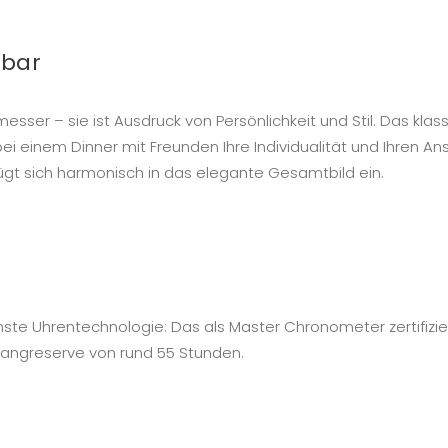
lbar
tmesser – sie ist Ausdruck von Persönlichkeit und Stil. Das k
ei einem Dinner mit Freunden Ihre Individualität und Ihren A
gt sich harmonisch in das elegante Gesamtbild ein.
ste Uhrentechnologie: Das als Master Chronometer zertifizi
 Gangreserve von rund 55 Stunden.