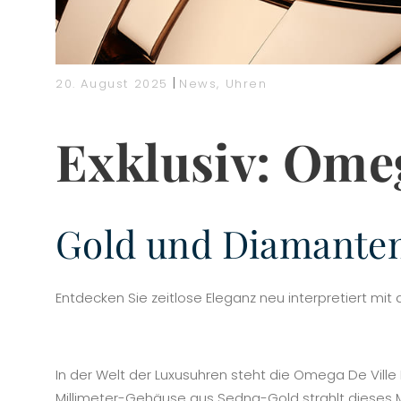
|
20. August 2025
News
,
Uhren
Exklusiv: Omeg
Gold und Diamanten 
Entdecken Sie zeitlose Eleganz neu interpretiert mit
In der Welt der Luxusuhren steht die Omega De Ville
Millimeter-Gehäuse aus Sedna-Gold strahlt dieses M