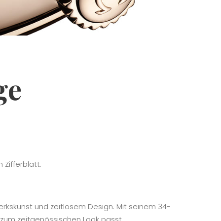
ge
Zifferblatt.
werkskunst und zeitlosem Design. Mit seinem 34-
 zum zeitgenössischen Look passt.