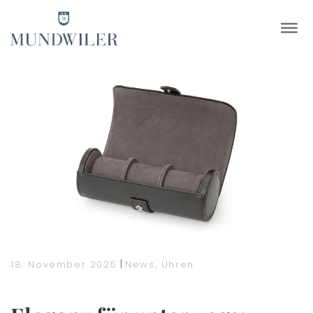
×
|
18. November 2025
News
,
Uhren