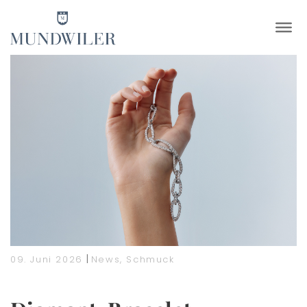
×
|
09. Juni 2026
News
,
Schmuck