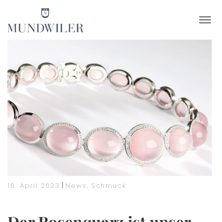
×
|
18. April 2023
News
,
Schmuck
Der Rosenquarz ist unser