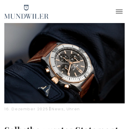
×
|
16. Dezember 2025
News
,
Uhren