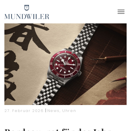
×
|
27. Februar 2026
News
,
Uhren