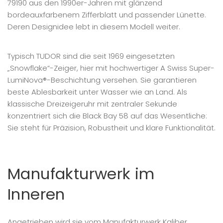
79190 aus den 1990er-Jahren mit glänzend
bordeauxfarbenem Zifferblatt und passender Lünette.
Deren Designidee lebt in diesem Modell weiter.
Typisch TUDOR sind die seit 1969 eingesetzten
„Snowflake“-Zeiger, hier mit hochwertiger A Swiss Super-
LumiNova®-Beschichtung versehen. Sie garantieren
beste Ablesbarkeit unter Wasser wie an Land. Als
klassische Dreizeigeruhr mit zentraler Sekunde
konzentriert sich die Black Bay 58 auf das Wesentliche:
Sie steht für Präzision, Robustheit und klare Funktionalität.
Manufakturwerk im
Inneren
Angetrieben wird sie vom Manufakturwerk Kaliber