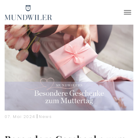
×
|
07. Mai 2024
News