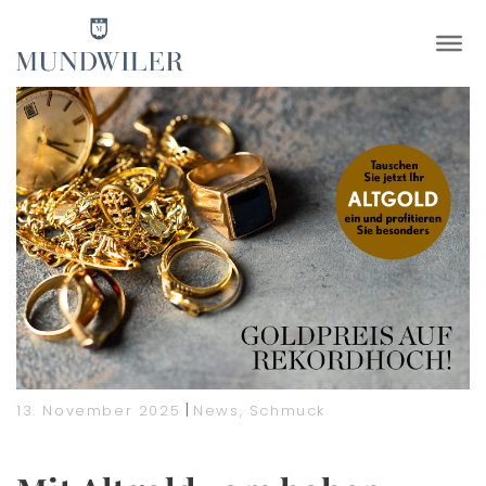
×
|
13. November 2025
News
,
Schmuck