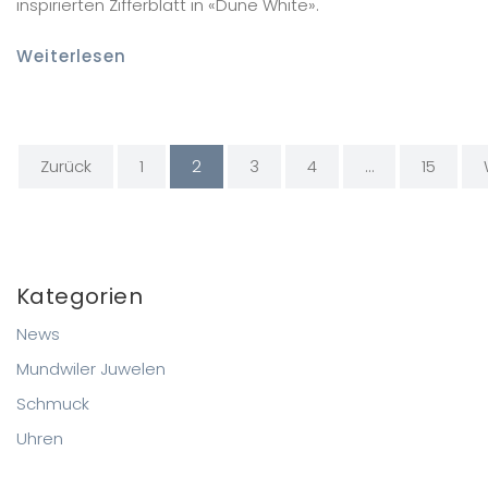
inspirierten Zifferblatt in «Dune White».
Weiterlesen
Zurück
1
2
3
4
…
15
Kategorien
News
Mundwiler Juwelen
Schmuck
Uhren