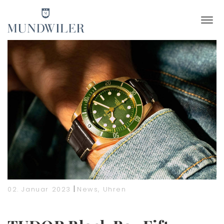
×
|
02. Januar 2023
News
,
Uhren