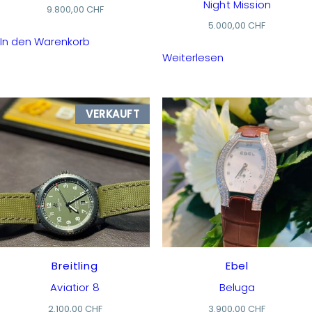
Night Mission
9.800,00
CHF
5.000,00
CHF
In den Warenkorb
Weiterlesen
VERKAUFT
Breitling
Ebel
Aviatior 8
Beluga
2.100,00
CHF
3.900,00
CHF