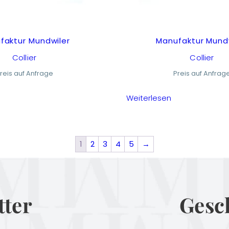
faktur Mundwiler
Manufaktur Mund
Collier
Collier
reis auf Anfrage
Preis auf Anfrag
Weiterlesen
1
2
3
4
5
→
tter
Gesc