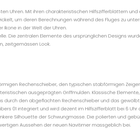
n Uhren. Mit ihren charakteristischen Hilfszifferblättern un
entwickelt, um deren Berechnungen während des Fluges zu unte
r Ikone in der Welt der Uhren.
odelle. Die zentralen Elemente des ursprünglichen Designs w
en, zeitgemässen Look.
isförmigen Rechenschieber, den typischen stabförmigen Zeig
rakteristischen ausgeprägten Griffmulden. Klassische Element
as durch den abgeflachten Rechenschieber und das gewölbte
ibers 01 integriert und wird dezent im Hilfszifferblatt bei 6 
lankere Silhouette der Schwungmasse. Die polierten und gebür
ertigen Aussehen der neuen Navitimer massgeblich bei.