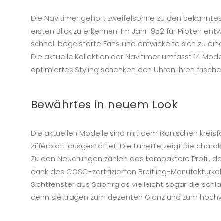
Die Navitimer gehört zweifelsohne zu den bekannteste
ersten Blick zu erkennen. Im Jahr 1952 für Piloten 
schnell begeisterte Fans und entwickelte sich zu eine
Die aktuelle Kollektion der Navitimer umfasst 14 M
optimiertes Styling schenken den Uhren ihren frisch
Bewährtes in neuem Look
Die aktuellen Modelle sind mit dem ikonischen kre
Zifferblatt ausgestattet. Die Lünette zeigt die cha
Zu den Neuerungen zählen das kompaktere Profil, d
dank des COSC-zertifizierten Breitling-Manufakturkal
Sichtfenster aus Saphirglas vielleicht sogar die sch
denn sie tragen zum dezenten Glanz und zum hochw