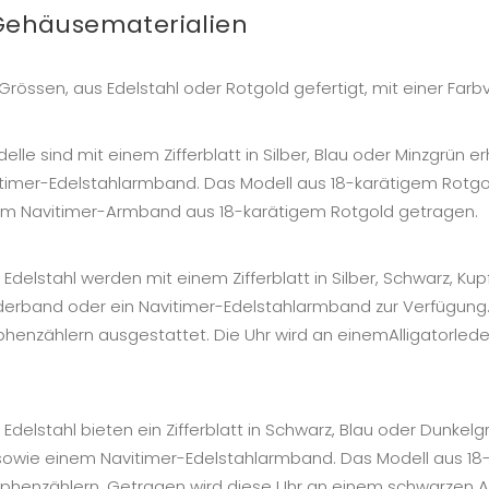
 Gehäusematerialien
össen, aus Edelstahl oder Rotgold gefertigt, mit einer Farbvi
lle sind mit einem Zifferblatt in Silber, Blau oder Minzgrün 
imer-Edelstahlarmband. Das Modell aus 18-karätigem Rotgold 
nem Navitimer-Armband aus 18-karätigem Rotgold getragen.
elstahl werden mit einem Zifferblatt in Silber, Schwarz, Kup
erband oder ein Navitimer-Edelstahlarmband zur Verfügung. 
phenzählern ausgestattet. Die Uhr wird an einemAlligatorl
elstahl bieten ein Zifferblatt in Schwarz, Blau oder Dunkelg
owie einem Navitimer-Edelstahlarmband. Das Modell aus 18-k
raphenzählern. Getragen wird diese Uhr an einem schwarzen