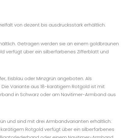
elfalt von dezent bis ausdrucksstark erhältlich.
erhältlich. Getragen werden sie an einem goldbraunen
verfügt über ein silberfarbenes Zifferblatt und
fer, Eisblau oder Minzgrün angeboten. Als
Die Variante aus 18-karätigem Rotgold ist mit
ederband in Schwarz oder am Navitimer-Armband aus
rün und sind mit drei Armbandvarianten erhältlich:
arätigem Rotgold verfügt über ein silberfarbenes
 Alligatorlederband oder einem Navitimer-Armband