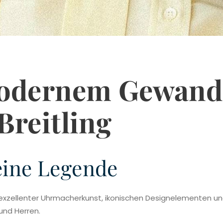
modernem Gewand
Breitling
 eine Legende
t exzellenter Uhrmacherkunst, ikonischen Designelementen un
und Herren.