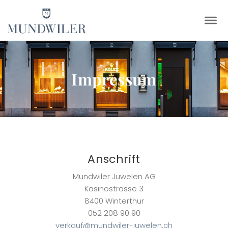
×
Impressum
Anschrift
Mundwiler Juwelen AG
Kasinostrasse 3
8400 Winterthur
052 208 90 90
verkauf@mundwiler-juwelen.ch